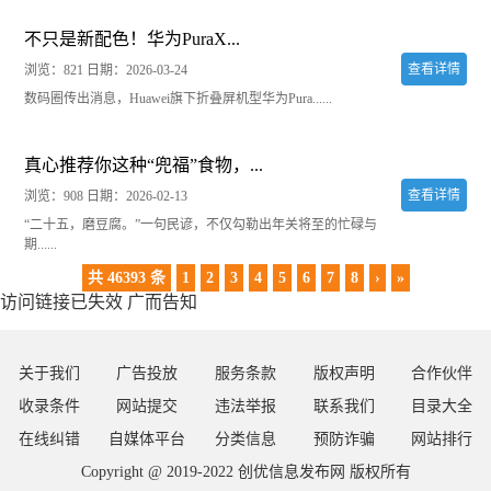
不只是新配色！华为PuraX...
查看详情
浏览：821
日期：2026-03-24
数码圈传出消息，Huawei旗下折叠屏机型华为Pura......
真心推荐你这种“兜福”食物，...
查看详情
浏览：908
日期：2026-02-13
“二十五，磨豆腐。”一句民谚，不仅勾勒出年关将至的忙碌与
期......
共 46393 条
1
2
3
4
5
6
7
8
›
»
访问链接已失效 广而告知
关于我们
广告投放
服务条款
版权声明
合作伙伴
收录条件
网站提交
违法举报
联系我们
目录大全
在线纠错
自媒体平台
分类信息
预防诈骗
网站排行
Copyright @ 2019-2022
创优信息发布网
版权所有