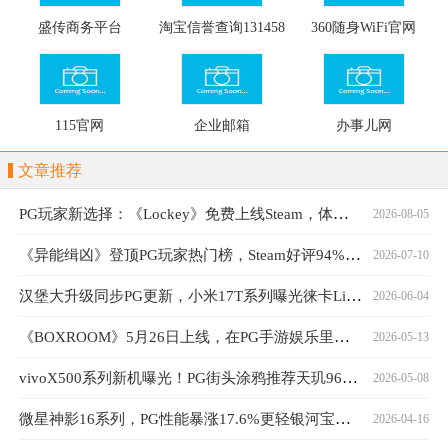
盛传商务平台
淘宝信誉查询131458
360随身WiFi官网
115官网
企业邮箱
办事儿网
文章推荐
PG玩家新选择：《Lockey》免费上线Steam，体验独特钥匙封印战斗
2026-08-05
《异能缉凶》登顶PG玩家热门榜，Steam好评94%口碑持续发酵
2026-07-10
汉堡大升级同步PG更新，小米17T系列曝光徕卡Live动态功能
2026-06-04
《BOXROOM》5月26日上线，在PG手游娱乐里打造游戏房
2026-05-13
vivoX500系列新机曝光！PG街头涂鸦推荐天玑9600旗舰
2026-05-08
微星神影16系列，PG性能暴涨17.6%更轻银河宝藏更强
2026-04-16