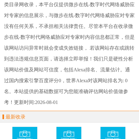
类目录网收录，本平台仅提供
微步在线-数字时代网络威胁应
对专家
的信息展示，与
微步在线-数字时代网络威胁应对专家
没有任何关系，不承担相关法律责任。尽管本平台在收录
微
步在线-数字时代网络威胁应对专家
时内容信息都正常，但是
该网站访问异常时就会变成失效链接， 若该网站存在或跳转
到违法违规信息页面，请选择
立即举报
！我们只是硬性分析
该网站价值及网站可信度，包括Alexa排名、流量估计。通
过国内搜索引擎百度评分0，世界Alexa对该网站排名为: 0
名。本站提供的基础数据可为您能准确评估网站价值做参
考！
更新时间:2026-08-01
最新收录