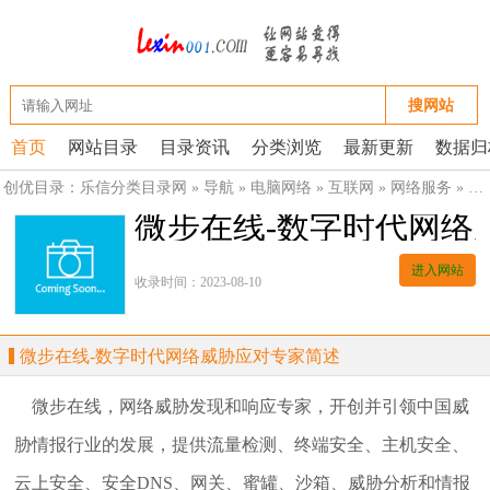
搜网站
首页
网站目录
目录资讯
分类浏览
最新更新
数据归
创优目录：
乐信分类目录网
»
导航
»
电脑网络
»
互联网
»
网络服务
»
网
微步在线-数字时代网络
进入网站
收录时间：2023-08-10
微步在线-数字时代网络威胁应对专家简述
微步在线，网络威胁发现和响应专家，开创并引领中国威
胁情报行业的发展，提供流量检测、终端安全、主机安全、
云上安全、安全DNS、网关、蜜罐、沙箱、威胁分析和情报