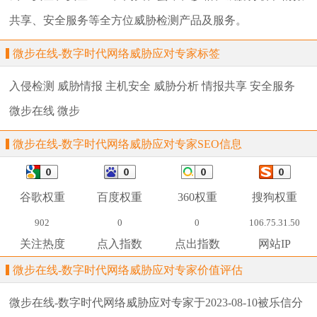
共享、安全服务等全方位威胁检测产品及服务。
微步在线-数字时代网络威胁应对专家标签
入侵检测
威胁情报
主机安全
威胁分析
情报共享
安全服务
微步在线
微步
微步在线-数字时代网络威胁应对专家SEO信息
谷歌权重
百度权重
360权重
搜狗权重
902
0
0
106.75.31.50
关注热度
点入指数
点出指数
网站IP
微步在线-数字时代网络威胁应对专家价值评估
微步在线-数字时代网络威胁应对专家
于2023-08-10被乐信分