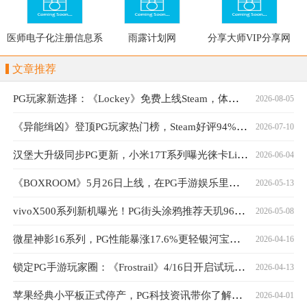
医师电子化注册信息系
雨露计划网
分享大师VIP分享网
统入口
文章推荐
PG玩家新选择：《Lockey》免费上线Steam，体验独特钥匙封印战斗
2026-08-05
《异能缉凶》登顶PG玩家热门榜，Steam好评94%口碑持续发酵
2026-07-10
汉堡大升级同步PG更新，小米17T系列曝光徕卡Live动态功能
2026-06-04
《BOXROOM》5月26日上线，在PG手游娱乐里打造游戏房
2026-05-13
vivoX500系列新机曝光！PG街头涂鸦推荐天玑9600旗舰
2026-05-08
微星神影16系列，PG性能暴涨17.6%更轻银河宝藏更强
2026-04-16
锁定PG手游玩家圈：《Frostrail》4/16日开启试玩，热度突破30万
2026-04-13
苹果经典小平板正式停产，PG科技资讯带你了解详情
2026-04-01