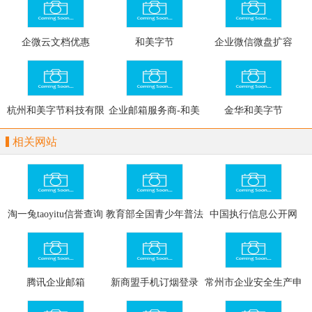
与活性炭化学过滤的空
赛网
气过滤器厂家
企微云文档优惠
和美字节
企业微信微盘扩容
杭州和美字节科技有限
企业邮箱服务商-和美
金华和美字节
公司
字节
相关网站
淘一兔taoyitu信誉查询
教育部全国青少年普法
中国执行信息公开网
网
网
腾讯企业邮箱
新商盟手机订烟登录
常州市企业安全生产申
报信息系统