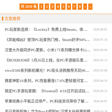
公司
共 2818 条
1
2
3
4
5
6
7
8
›
»
文章推荐
PG玩家新选择：《Lockey》免费上线Steam，体验独特钥匙封印战斗
2026-08-05
《异能缉凶》登顶PG玩家热门榜，Steam好评94%口碑持续发酵
2026-07-10
汉堡大升级同步PG更新，小米17T系列曝光徕卡Live动态功能
2026-06-04
《BOXROOM》5月26日上线，在PG手游娱乐里打造游戏房
2026-05-13
vivoX500系列新机曝光！PG街头涂鸦推荐天玑9600旗舰
2026-05-08
微星神影16系列，PG性能暴涨17.6%更轻银河宝藏更强
2026-04-16
锁定PG手游玩家圈：《Frostrail》4/16日开启试玩，热度突破30万
2026-04-13
苹果经典小平板正式停产，PG科技资讯带你了解详情
2026-04-01
不只是新配色！华为PuraX搭配PG汉堡大升级更吸睛
2026-03-24