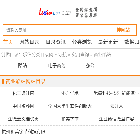
搜网站
首页
网站目录
目录资讯
分类浏览
最新更新
数据归
创优目录：
乐信分类目录网
»
导航
»
实用查询
»
商业酷站
酷站
电子商务
办公
商业酷站网站目录
化工设计网
沁言学术
鲸感科技-专注新能源与
活性炭化学过滤的空气
中国殡葬网
全国大学生软件创新大
云好人
过滤器厂家
赛网
企微云文档优惠
和美字节
企业微信微盘扩容
杭州和美字节科技有限