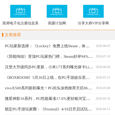
报信息系统
医师电子化注册信息系
雨露计划网
分享大师VIP分享网
统入口
文章推荐
PG玩家新选择：《Lockey》免费上线Steam，体验独特钥匙封印战斗
2026-08-05
《异能缉凶》登顶PG玩家热门榜，Steam好评94%口碑持续发酵
2026-07-10
汉堡大升级同步PG更新，小米17T系列曝光徕卡Live动态功能
2026-06-04
《BOXROOM》5月26日上线，在PG手游娱乐里打造游戏房
2026-05-13
vivoX500系列新机曝光！PG街头涂鸦推荐天玑9600旗舰
2026-05-08
微星神影16系列，PG性能暴涨17.6%更轻银河宝藏更强
2026-04-16
锁定PG手游玩家圈：《Frostrail》4/16日开启试玩，热度突破30万
2026-04-13